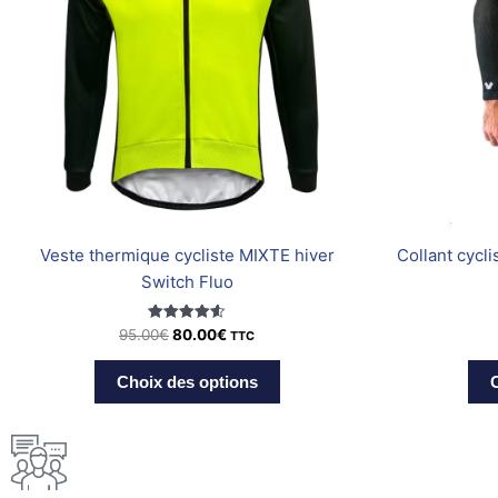
Les
options
peuvent
être
choisies
sur
la
page
du
Veste thermique cycliste MIXTE hiver
Collant cycl
produit
Switch Fluo
Note
95.00
€
80.00
€
TTC
4.60
sur 5
Choix des options
C