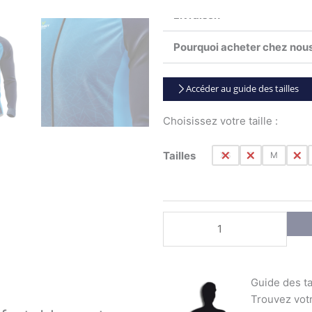
Livraison
Pourquoi acheter chez nous
Accéder au guide des tailles
Choisissez votre taille :
quantité
Tailles
XS
S
M
L
de
Maillot
cycliste
mi-
saison
Mixte
BLIZZARD
Guide des ta
Trouvez votr