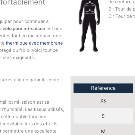
nfortablement
de couture 
B : Tour de 
C : Tour de t
quiper pour continuer à
e vélo pour mi-saison
est une
entes tout en maintenant une
ste
thermique avec membrane
tégé du froid. Voici tout ce
listes exigeants.
itères afin de garantir confort
Référence
XS
maillot mi-saison est sa
l’humidité. Les tissus utilisés,
S
 cette double fonction.
 inévitable lors des efforts
M
it permettre une excellente