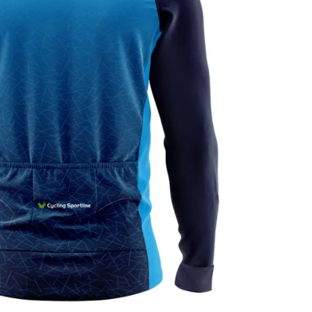
e devant au bas du maillot pour un meilleur maintient, 3
0€.
erformances
s 3 jours ouvrés ! Hors articles à la fabrication
t mi-saison ML