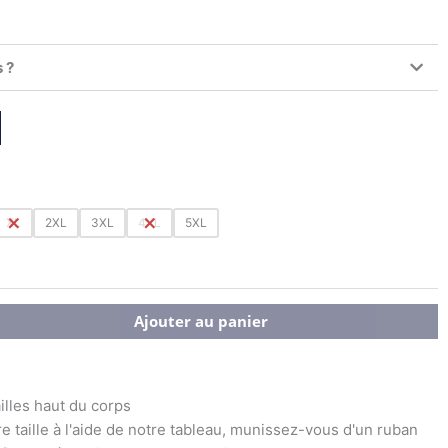
 ?
XL
2XL
3XL
4XL
5XL
Ajouter au panier
illes haut du corps
e taille à l'aide de notre tableau, munissez-vous d'un ruban