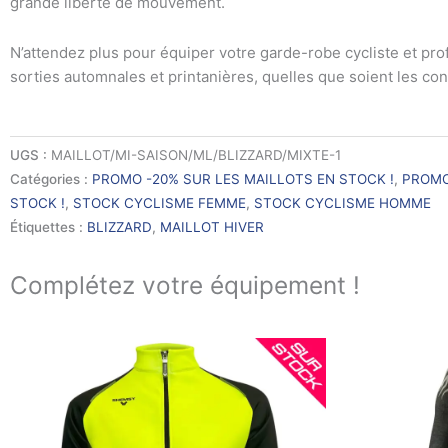
grande liberté de mouvement.
N’attendez plus pour équiper votre garde-robe cycliste et pro
sorties automnales et printanières, quelles que soient les con
UGS :
MAILLOT/MI-SAISON/ML/BLIZZARD/MIXTE-1
Catégories :
PROMO -20% SUR LES MAILLOTS EN STOCK !
,
PROMO
STOCK !
,
STOCK CYCLISME FEMME
,
STOCK CYCLISME HOMME
Étiquettes :
BLIZZARD
,
MAILLOT HIVER
Complétez votre équipement !
Le
Le
Ce
prix
prix
produit
initial
actuel
a
était :
est :
95.00€.
80.00€.
plusieurs
variations.