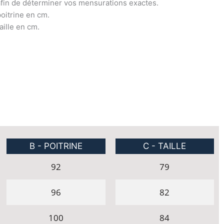
afin de déterminer vos mensurations exactes.
poitrine en cm.
aille en cm.
B - POITRINE
C - TAILLE
92
79
96
82
100
84