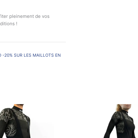
fiter pleinement de vos
ditions !
 -20% SUR LES MAILLOTS EN
Ce
produit
a
plusieurs
variations.