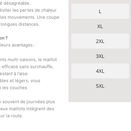
ité désagréable.
 éviter les pertes de chaleur
L
r les mouvements. Une coupe
 longues distances.
XL
on ?
2XL
ieurs avantages :
3XL
ts multi-saisons, le maillot
n efficace sans surchauffe,
4XL
tant à l’aise.
bles et légers, vous
5XL
é les couches
e souvent de journées plus
eux maillots intègrent des
ur la route.