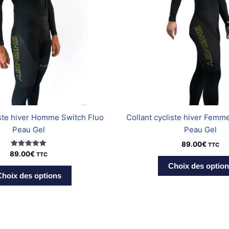
Les
options
peuvent
être
choisies
sur
la
page
du
iste hiver Homme Switch Fluo
Collant cycliste hiver Femm
produit
Peau Gel
Peau Gel
89.00
€
TTC
Note
89.00
€
TTC
5.00
Choix des optio
sur 5
hoix des options