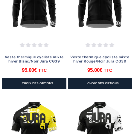
être
être
choisies
choisies
sur
sur
la
la
page
page
du
du
produit
produit
Veste thermique cycliste mixte
Veste thermique cycliste mixte
hiver Blanc/Noir Jura CG39
hiver Rouge/Noir Jura CG39
95.00
€
95.00
€
TTC
TTC
Ce
Ce
CHOIX DES OPTIONS
CHOIX DES OPTIONS
produit
produit
a
a
plusieurs
plusieurs
variations.
variations.
Les
Les
options
options
peuvent
peuvent