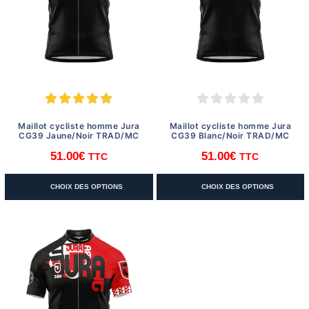
être
être
choisies
choisies
sur
sur
la
la
page
page
du
du
produit
produit
Maillot cycliste homme Jura
Maillot cycliste homme Jura
CG39 Jaune/Noir TRAD/MC
CG39 Blanc/Noir TRAD/MC
51.00
€
51.00
€
TTC
TTC
Ce
Ce
CHOIX DES OPTIONS
CHOIX DES OPTIONS
produit
produit
a
a
plusieurs
plusieurs
variations.
variations.
Les
Les
options
options
peuvent
peuvent
être
être