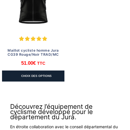
choisies
choisies
sur
sur
la
la
page
page
du
du
produit
produit
Maillot cycliste homme Jura
CG39 Rouge/Noir TRAD/MC
51.00
€
TTC
Ce
CHOIX DES OPTIONS
produit
a
plusieurs
variations.
Découvrez l’équipement de
Les
cyclisme développé pour le
options
département du Jura.
peuvent
En étroite collaboration avec le conseil départemental du
être