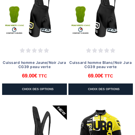
peuvent
peuvent
être
être
choisies
choisies
sur
sur
la
la
page
page
du
du
produit
produit
Cuissard homme Jaune/Noir Jura
Cuissard homme Blanc/Noir Jura
CG39 peau verte
CG39 peau verte
69.00
€
69.00
€
TTC
TTC
Ce
Ce
CHOIX DES OPTIONS
CHOIX DES OPTIONS
produit
produit
a
a
plusieurs
plusieurs
variations.
variations.
Les
Les
options
options