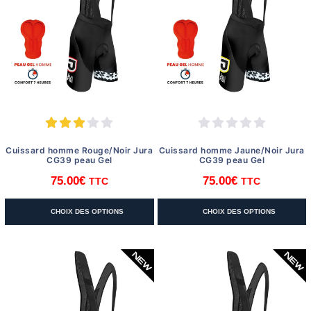
peuvent
peuvent
être
être
choisies
choisies
sur
sur
la
la
page
page
du
du
produit
produit
Cuissard homme Rouge/Noir Jura
Cuissard homme Jaune/Noir Jura
CG39 peau Gel
CG39 peau Gel
75.00
€
75.00
€
TTC
TTC
Ce
Ce
CHOIX DES OPTIONS
CHOIX DES OPTIONS
produit
produit
a
a
plusieurs
plusieurs
variations.
variations.
Les
Les
options
options