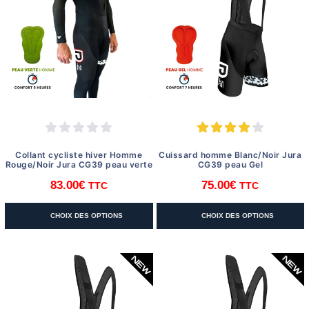
options
options
peuvent
peuvent
être
être
choisies
choisies
sur
sur
la
la
page
page
du
du
produit
produit
Collant cycliste hiver Homme
Cuissard homme Blanc/Noir Jura
Rouge/Noir Jura CG39 peau verte
CG39 peau Gel
83.00
€
75.00
€
TTC
TTC
Ce
Ce
CHOIX DES OPTIONS
CHOIX DES OPTIONS
produit
produit
a
a
plusieurs
plusieurs
variations.
variations.
Les
Les
options
options