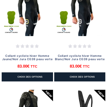
Collant cycliste hiver Homme
Collant cycliste hiver Homme
Jaune/Noir Jura CG39 peau verte
Blanc/Noir Jura CG39 peau verte
83.00
€
83.00
€
TTC
TTC
Ce
Ce
CHOIX DES OPTIONS
CHOIX DES OPTIONS
produit
produit
a
a
plusieurs
plusieurs
variations.
variations.
Les
Les