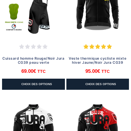
peuvent
peuvent
être
être
choisies
choisies
sur
sur
la
la
page
page
du
du
produit
produit
Cuissard homme Rouge/Noir Jura
Veste thermique cycliste mixte
CG39 peau verte
hiver Jaune/Noir Jura CG39
69.00
€
95.00
€
TTC
TTC
Ce
Ce
CHOIX DES OPTIONS
CHOIX DES OPTIONS
produit
produit
a
a
plusieurs
plusieurs
variations.
variations.
Les
Les
options
options
peuvent
peuvent