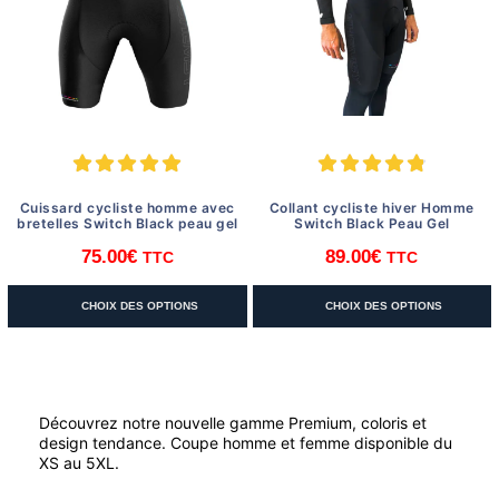
être
être
choisies
choisies
sur
sur
la
la
page
page
du
du
produit
produit
Cuissard cycliste homme avec
Collant cycliste hiver Homme
bretelles Switch Black peau gel
Switch Black Peau Gel
75.00
€
89.00
€
TTC
TTC
Ce
Ce
CHOIX DES OPTIONS
CHOIX DES OPTIONS
produit
produit
a
a
plusieurs
plusieurs
variations.
variations.
Découvrez notre nouvelle gamme Premium, coloris et
Les
Les
design tendance. Coupe homme et femme disponible du
options
options
XS au 5XL.
peuvent
peuvent