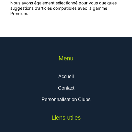
être
être
Nous avons également sélectionné pour vous quelques
choisies
choisies
suggestions d’articles compatibles avec la gamme
Premium.
sur
sur
la
la
page
page
du
du
produit
produit
Menu
Accueil
Contact
Personnalisation Clubs
Liens utiles