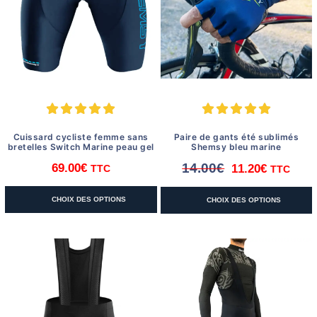
être
être
choisies
choisies
sur
sur
la
la
page
page
du
du
produit
produit
Cuissard cycliste femme sans
Paire de gants été sublimés
bretelles Switch Marine peau gel
Shemsy bleu marine
14.00
€
69.00
€
11.20
€
TTC
TTC
Le
Le
prix
prix
Ce
Ce
CHOIX DES OPTIONS
CHOIX DES OPTIONS
initial
actuel
produit
produit
était :
est :
a
a
14.00€.
11.20€.
plusieurs
plusieurs
variations.
variations.
Les
Les
options
options
peuvent
peuvent