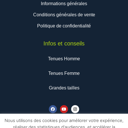
Informations générales
Conditions générales de vente
Politique de confidentialité
Infos et conseils
Tenues Homme
Tenues Femme
Grandes tailles
F
Y
I
a
o
n
c
u
s
e
t
t
b
u
a
Nous contacter
Nous utilisons des cookies pour améliorer votre expérience,
o
b
g
réaliser des statistiques d'audiences, et accélérer la
o
e
r