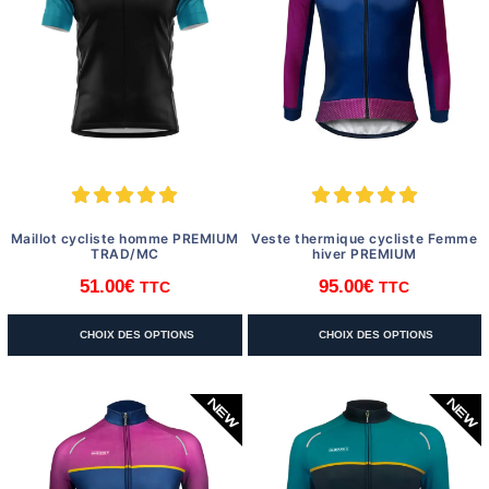
peuvent
peuvent
être
être
choisies
choisies
sur
sur
la
la
page
page
du
du
produit
produit
Maillot cycliste homme PREMIUM
Veste thermique cycliste Femme
TRAD/MC
hiver PREMIUM
51.00
€
95.00
€
TTC
TTC
Ce
Ce
CHOIX DES OPTIONS
CHOIX DES OPTIONS
produit
produit
a
a
plusieurs
plusieurs
variations.
variations.
Les
Les
options
options