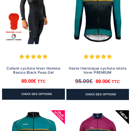
Collant cycliste hiver Homme
Veste thermique cycliste mixte
Basico Black Peau Gel
hiver PREMIUM
95.00
€
89.00
€
89.00
€
TTC
TTC
Le
Le
prix
prix
Ce
Ce
CHOIX DES OPTIONS
CHOIX DES OPTIONS
initial
actuel
produit
produit
était :
est :
a
a
95.00€.
89.00€.
plusieurs
plusieurs
variations.
variations.
Les
Les