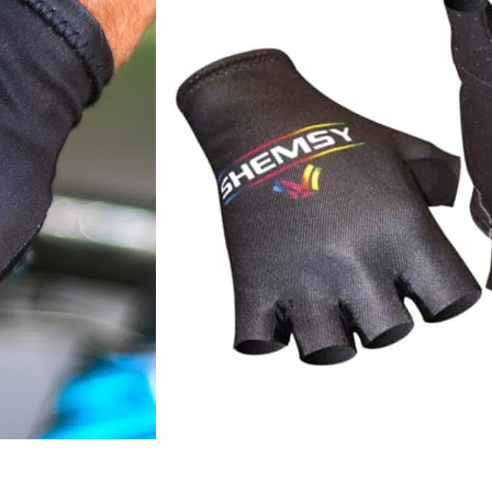
eure grip.
 sur stock !
 livraison sous 3 jours ouvrés