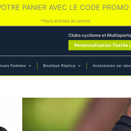
VOTRE PANIER AVEC LE CODE PROMO
*Hors articles en promo
Clubs cyclisme et Multisport
Personnalisation Textile i
enues Femmes
Boutique Réplica
Accessoires sur stoc
Paire de gants ét
(
11
avis client)
Noté
11
5.00