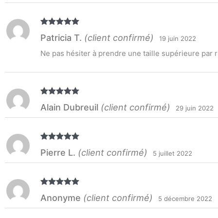
Note
5
sur
Patricia T.
(client confirmé)
19 juin 2022
5
Ne pas hésiter à prendre une taille supérieure par r
Note
5
sur
Alain Dubreuil
(client confirmé)
29 juin 2022
5
Note
5
sur
Pierre L.
(client confirmé)
5 juillet 2022
5
Note
5
sur
Anonyme
(client confirmé)
5 décembre 2022
5