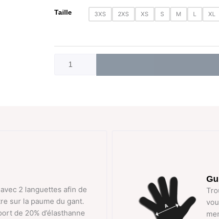
quantité
Taille
3XS
2XS
XS
S
M
L
XL
de
Paire
de
gants
été
sublimé
Shemsy
noire
Gui
 avec 2 languettes afin de
Tro
utre sur la paume du gant.
vou
port de 20% d’élasthanne
men