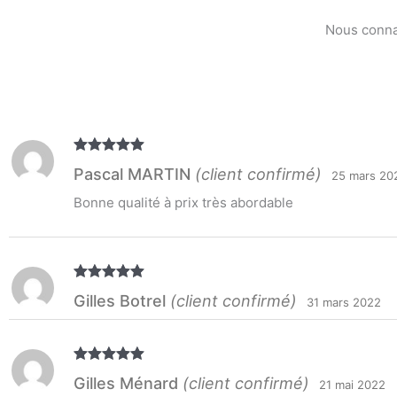
Nous connai
Note
5
sur
Pascal MARTIN
(client confirmé)
25 mars 20
5
Bonne qualité à prix très abordable
Note
5
sur
Gilles Botrel
(client confirmé)
31 mars 2022
5
Note
5
sur
Gilles Ménard
(client confirmé)
21 mai 2022
5