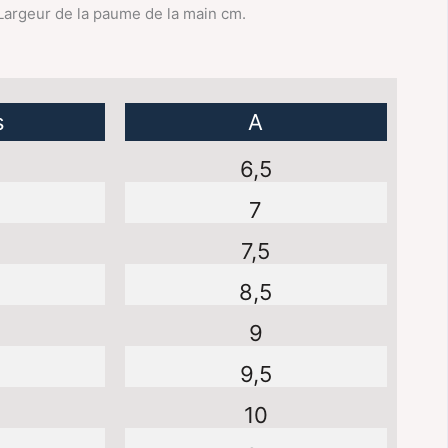
 Largeur de la paume de la main cm.
s
A
6,5
7
7,5
8,5
9
9,5
10