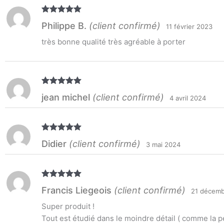
Note
5
sur
Philippe B.
(client confirmé)
11 février 2023
5
très bonne qualité très agréable à porter
Note
5
sur
jean michel
(client confirmé)
4 avril 2024
5
Note
5
sur
Didier
(client confirmé)
3 mai 2024
5
Note
5
sur
Francis Liegeois
(client confirmé)
21 décemb
5
Super produit !
Tout est étudié dans le moindre détail ( comme la pe