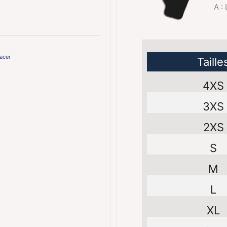
A :
acer
Taille
4XS
3XS
2XS
S
M
L
XL