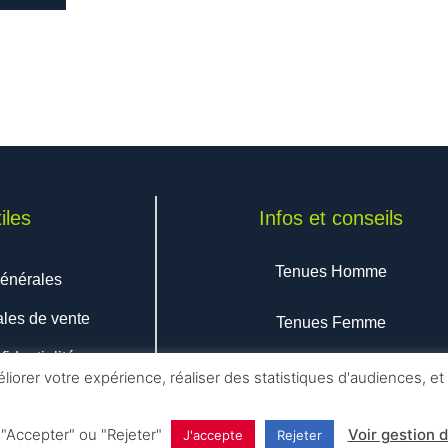
t
eurs
ions.
ns
nt
ies
iles
Infos et conseils
Tenues Homme
générales
t
les de vente
Tenues Femme
fidentialité
Grandes tailles
iorer votre expérience, réaliser des statistiques d'audiences, et a
 "Accepter" ou "Rejeter"
Voir gestion 
J'accepte
Rejeter