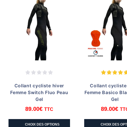
Les
optio
options
peuve
peuvent
être
être
chois
choisies
sur
sur
la
la
page
page
du
du
produi
produit
Collant cycliste hiver
Collant cycliste
Femme Switch Fluo Peau
Femme Basico Bla
Gel
Gel
89.00
€
89.00
€
TTC
TT
Ce
Ce
CHOIX DES OPTIONS
CHOIX DES OP