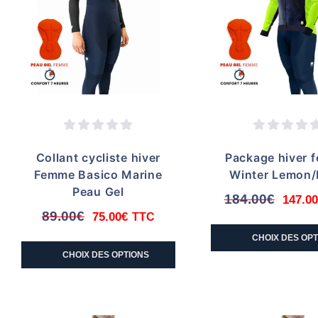
Collant cycliste hiver
Package hiver 
Femme Basico Marine
Winter Lemon
Peau Gel
184.00
€
147.00
Le
89.00
€
75.00
€
TTC
Le
Le
prix
Ce
prix
prix
CHOIX DES OP
initia
Ce
produi
CHOIX DES OPTIONS
initial
actuel
était 
produit
a
était :
est :
184.0
a
plusi
89.00€.
75.00€.
plusieurs
variat
variations.
Les