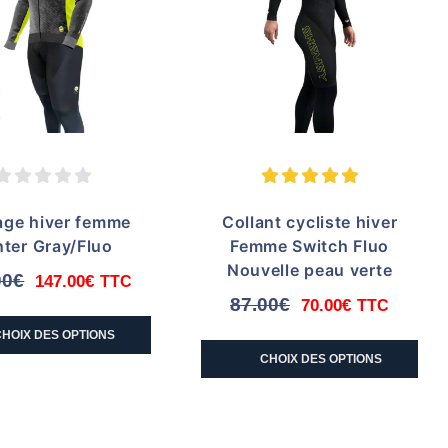
age hiver femme
Collant cycliste hiver
ter Gray/Fluo
Femme Switch Fluo
Nouvelle peau verte
00
€
147.00
€
TTC
Le
Le
87.00
€
70.00
€
TTC
Le
Le
prix
prix
Ce
prix
prix
HOIX DES OPTIONS
initial
actuel
produit
Ce
CHOIX DES OPTIONS
initial
actuel
était :
est :
a
produit
était :
est :
184.00€.
147.00€.
plusieurs
a
87.00€.
70.00€.
variations.
plusieurs
Les
variations.