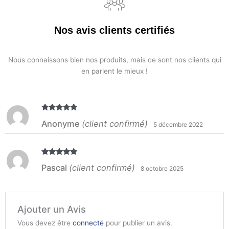
Nos avis clients certifiés
Nous connaissons bien nos produits, mais ce sont nos clients qui
en parlent le mieux !
Note
5
sur
Anonyme
(client confirmé)
5 décembre 2022
5
Note
5
sur
Pascal
(client confirmé)
8 octobre 2025
5
Ajouter un Avis
Vous devez être
connecté
pour publier un avis.