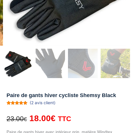
Paire de gants hiver cycliste Shemsy Black
(
2
avis client)
Noté
2
5.00
sur 5
Le
Le
18.00
€
basé sur
23.00
TTC
€
notations
prix
prix
client
initial
actuel
Paire de gants hiver avec intérieur grip, matière Windtex