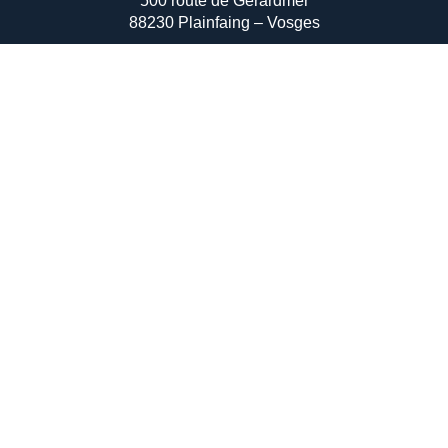
500 route de Gérardmer
88230 Plainfaing – Vosges