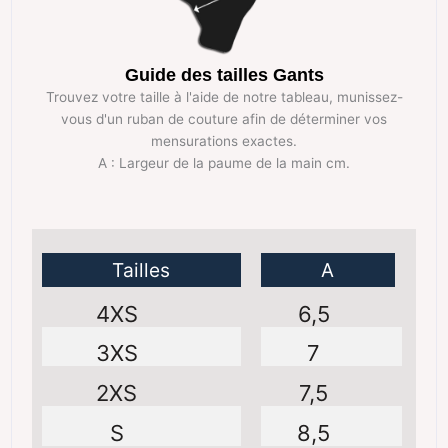
Guide des tailles Gants
Trouvez votre taille à l'aide de notre tableau, munissez-
vous d'un ruban de couture afin de déterminer vos
mensurations exactes.
A : Largeur de la paume de la main cm.
Tailles
A
4XS
6,5
3XS
7
2XS
7,5
S
8,5