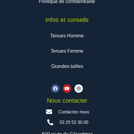
Politique de confidentialité
Infos et conseils
Tenues Homme
Tenues Femme
Grandes tailles
F
Y
I
a
o
n
c
u
s
e
t
t
b
u
a
Nous contacter
o
b
g
o
e
r
Contactez-nous
k
a
m
03 29 52 30 00