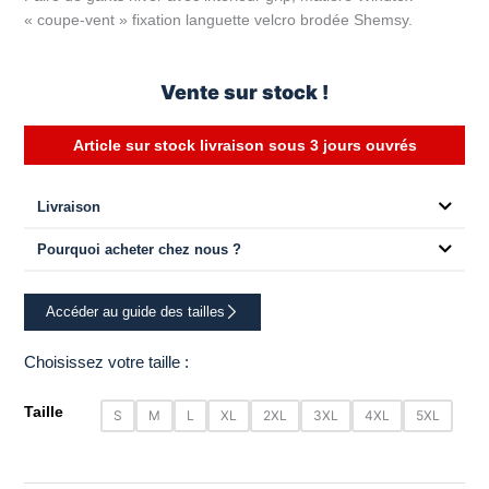
était :
est :
« coupe-vent » fixation languette velcro brodée Shemsy.
23.00€.
18.00€.
Vente sur stock !
Article sur stock livraison sous 3 jours ouvrés
Livraison
Pourquoi acheter chez nous ?
Accéder au guide des tailles
Choisissez votre taille :
quantité
Taille
S
M
L
XL
2XL
3XL
4XL
5XL
de
Paire
de