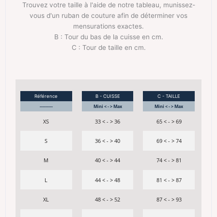
Trouvez votre taille à l'aide de notre tableau, munissez-
vous d'un ruban de couture afin de déterminer vos
mensurations exactes.
B : Tour du bas de la cuisse en cm.
C : Tour de taille en cm.
Référence
B - CUISSE
C - TAILLE
---------
Mini < - > Max
Mini < - > Max
XS
33 < - > 36
65 < - > 69
S
36 < - > 40
69 < - > 74
M
40 < - > 44
74 < - > 81
L
44 < - > 48
81 < - > 87
XL
48 < - > 52
87 < - > 93