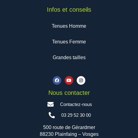
Infos et conseils
Tenues Homme
Tenues Femme
Grandes tailles
F
Y
I
a
o
n
c
u
s
e
t
t
b
u
a
Nous contacter
o
b
g
o
e
r
Contactez-nous
k
a
m
03 29 52 30 00
500 route de Gérardmer
88230 Plainfaing – Vosges