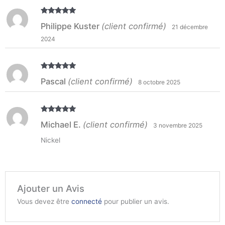
Note
5
sur
Philippe Kuster
(client confirmé)
21 décembre
5
2024
Note
5
sur
Pascal
(client confirmé)
8 octobre 2025
5
Note
5
sur
Michael E.
(client confirmé)
3 novembre 2025
5
Nickel
Ajouter un Avis
Vous devez être
connecté
pour publier un avis.