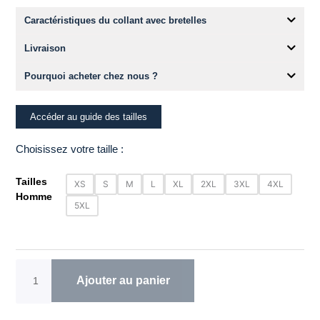
Caractéristiques du collant avec bretelles
Livraison
Pourquoi acheter chez nous ?
Accéder au guide des tailles
Choisissez votre taille :
quantité
Tailles
XS
S
M
L
XL
2XL
3XL
4XL
de
Homme
5XL
Collant
cycliste
hiver
Homme
Switch
Ajouter au panier
Fluo
Peau
Gel