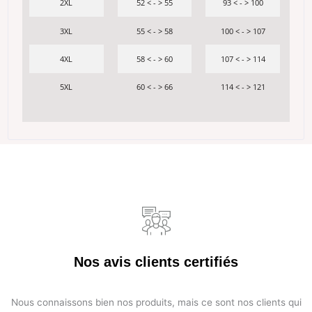
2XL
52 < - > 55
93 < - > 100
3XL
55 < - > 58
100 < - > 107
4XL
58 < - > 60
107 < - > 114
5XL
60 < - > 66
114 < - > 121
Nos avis clients certifiés
Nous connaissons bien nos produits, mais ce sont nos clients qui