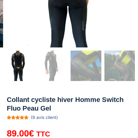
Collant cycliste hiver Homme Switch
Fluo Peau Gel
(
9
avis client)
Noté
9
5.00
sur 5
89.00
€
basé sur
TTC
notations