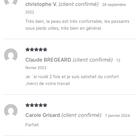
Note
5
sur
christophe V.
(client confirmé)
26 septembre
5
2022
Très bien, la peau est très confortable, les passants
sous pieds utiles, très bien en général.
Note
5
sur
Claude BREGEARD
(client confirmé)
12
5
février 2023
Je ´ai roulé 2 fois et je suis satisfait du confort
,merci de votre travail
Note
5
sur
Carole Grisard
(client confirmé)
7 janvier 2024
5
Parfait