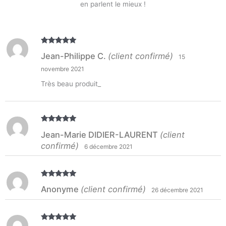
en parlent le mieux !
Note
5
sur
Jean-Philippe C.
(client confirmé)
15
5
novembre 2021
Très beau produit_
Note
5
sur
Jean-Marie DIDIER-LAURENT
(client
5
confirmé)
6 décembre 2021
Note
5
sur
Anonyme
(client confirmé)
26 décembre 2021
5