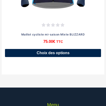
Maillot cycliste mi-saison Mixte BLIZZARD
75.00
€
TTC
Ce
Choix des options
produit
a
plusieurs
variations.
Les
options
peuvent
être
choisies
sur
Menu