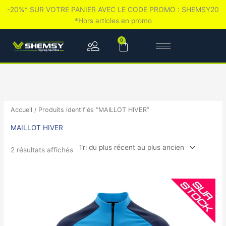
Aller
-20%* SUR VOTRE PANIER AVEC LE CODE PROMO : SHEMSY20
au
*Hors articles en promo
contenu
0
Panier
Trié
du
plus
récent
au
plus
Accueil
/ Produits identifiés “MAILLOT HIVER”
ancien
MAILLOT HIVER
2 résultats affichés