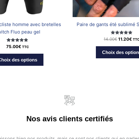
la
page
du
cliste homme avec bretelles
Paire de gants été sublimé 
produit
itch Fluo peau gel
Note
14.00
€
11.20
€
TT
5.00
Note
sur 5
75.00
€
TTC
4.80
Choix des optio
sur 5
hoix des options
Nos avis clients certifiés
ssons bien nos produits, mais ce sont nos clients qui en parlen