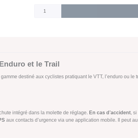
vélo
UVEX
Finale
2.0
Tocsen
-
Black
Matt
Enduro et le Trail
mme destiné aux cyclistes pratiquant le VTT, l’enduro ou le trai
hute intégré dans la molette de réglage.
En cas d’accident
, s
GPS
aux contacts d’urgence via une application mobile. Il peut au