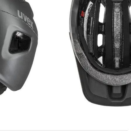
t de gamme destiné aux cyclistes pratiquant le VTT, l’enduro ou
ort d’utilisation.
 sur stock !
3 jours ouvrés ! Hors articles à la fabrication