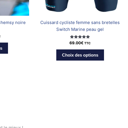
la
la
page
page
du
du
Shemsy noire
Cuissard cycliste femme sans bretelles
produit
produit
Switch Marine peau gel
C
Note
69.00
€
TTC
5.00
ns
sur 5
Choix des options
t le mieux !