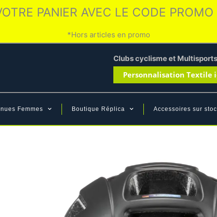
VOTRE PANIER AVEC LE CODE PROMO
*Hors articles en promo
Clubs cyclisme et Multisport
Personnalisation Textile i
enues Femmes
Boutique Réplica
Accessoires sur stoc
Casque de vélo U
– Black Matt