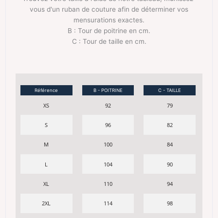
vous d'un ruban de couture afin de déterminer vos
mensurations exactes.
B : Tour de poitrine en cm.
C : Tour de taille en cm.
Référence
B - POITRINE
C - TAILLE
XS
92
79
S
96
82
M
100
84
L
104
90
XL
110
94
2XL
114
98