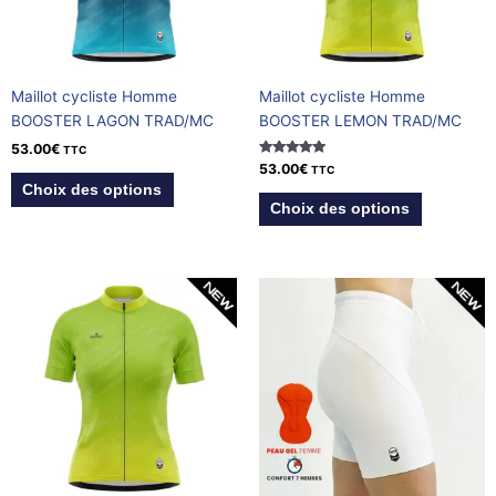
options
options
peuvent
peuvent
être
être
choisies
choisies
Maillot cycliste Homme
Maillot cycliste Homme
sur
sur
BOOSTER LAGON TRAD/MC
BOOSTER LEMON TRAD/MC
la
la
53.00
€
page
page
TTC
Note
53.00
€
TTC
du
du
5.00
Choix des options
sur 5
produit
produit
Choix des options
Ce
Ce
produit
produit
a
a
plusieurs
plusieurs
variations.
variations.
Les
Les
options
options
peuvent
peuvent
être
être