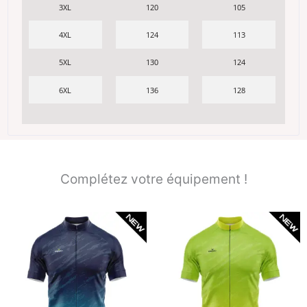
3XL
120
105
4XL
124
113
5XL
130
124
6XL
136
128
Complétez votre équipement !
Ce
Ce
produit
produit
a
a
plusieurs
plusieurs
variations.
variations.
Les
Les