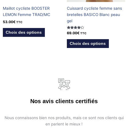
choisies
choisies
Maillot cycliste BOOSTER
Cuissard cycliste femme sans
sur
sur
LEMON Femme TRAD/MC
bretelles BASICO Blanc peau
la
la
gel
53.00
€
page
page
TTC
du
du
Choix des options
Note
69.00
€
TTC
produit
produit
4.00
sur 5
Choix des options
Nos avis clients certifiés
Nous connaissons bien nos produits, mais ce sont nos clients qui
en parlent le mieux !