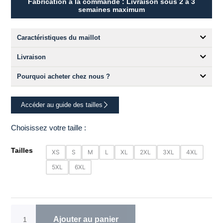
Fabrication à la commande : Livraison sous 2 à 3
semaines maximum
Caractéristiques du maillot
Livraison
Pourquoi acheter chez nous ?
Accéder au guide des tailles
Choisissez votre taille :
quantité
Tailles
XS
S
M
L
XL
2XL
3XL
4XL
de
5XL
6XL
Maillot
cycliste
homme
MIAMI
TRAD/MC
Ajouter au panier