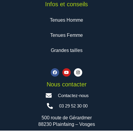
Infos et conseils
Tenues Homme
Tenues Femme
Grandes tailles
F
Y
I
a
o
n
c
u
s
e
t
t
b
u
a
Nous contacter
o
b
g
o
e
r
Contactez-nous
k
a
m
03 29 52 30 00
500 route de Gérardmer
88230 Plainfaing – Vosges