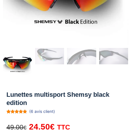
Lunettes multisport Shemsy black
edition
(
6
avis client)
Noté
6
4.83
sur 5
Le
Le
24.50
€
basé sur
49.00
TTC
€
notations