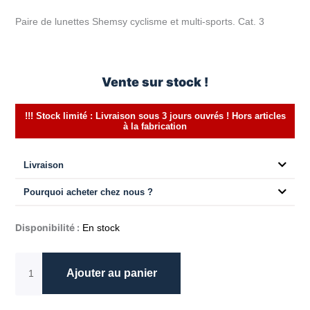
prix
prix
client
initial
actuel
Paire de lunettes Shemsy cyclisme et multi-sports. Cat. 3
était :
est :
49.00€.
24.50€.
Vente sur stock !
!!! Stock limité : Livraison sous 3 jours ouvrés ! Hors articles
à la fabrication
Livraison
Pourquoi acheter chez nous ?
quantité
Disponibilité :
En stock
de
Lunettes
Ajouter au panier
multisport
Shemsy
black