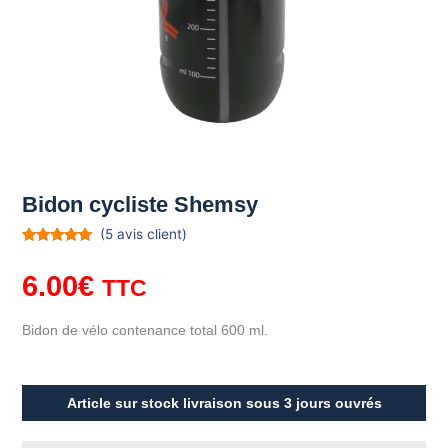
Bidon cycliste Shemsy
(
5
avis client)
Noté
5
4.80
sur 5
6.00
€
basé sur
TTC
notations
client
Bidon de vélo contenance total 600 ml.
Article sur stock livraison sous 3 jours ouvrés