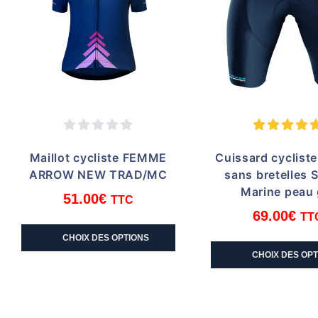
Maillot cycliste FEMME
Cuissard cyclist
ARROW NEW TRAD/MC
sans bretelles 
Marine peau 
51.00
€
TTC
69.00
€
TT
Ce
CHOIX DES OPTIONS
produit
Ce
CHOIX DES OP
a
produi
plusieurs
a
variations.
plusi
Les
variat