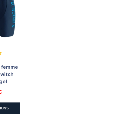
e femme
Switch
gel
C
TIONS
t
eurs
ions.